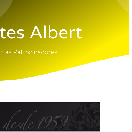
tes Albert
cias Patrocinadores