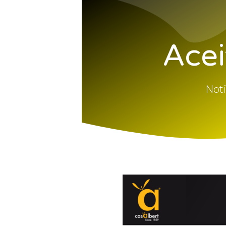
Acei
Noti