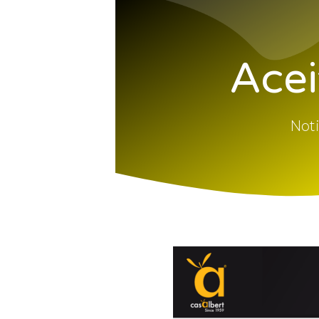
Acei
Noti