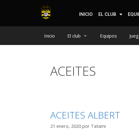
INICIO
EL CLUB
EQU
Inicio
El club
Equipos
Jueg
ACEITES
ACEITES ALBERT
21 enero, 2020
por
Tatami