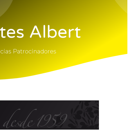
tes Albert
cias Patrocinadores