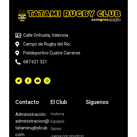
Calle Orihuela, Valencia
Campo de Rugby del Río
Polideportivo Cuatre Carreres
687 621 321
Contacto
El Club
Síguenos
Administración:
Historia
administracion@
Equipos
tatamirugbylcub.
Socios
com
Juega con nosotros