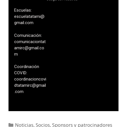
Escuelas:
escuelatatami@
gmail.com
Comunicación:
comunicaciontat
amirc@gmail.co
m
Coordinación
COVID:
coordinacioncovi
dtatamirc@gmail
.com
Noticias
,
Socios
,
Sponsors y patrocinadores