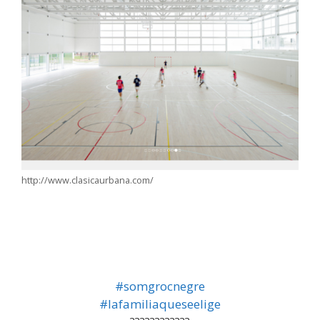
http://www.clasicaurbana.com/
#
somgrocnegre
#
lafamiliaqueseelige