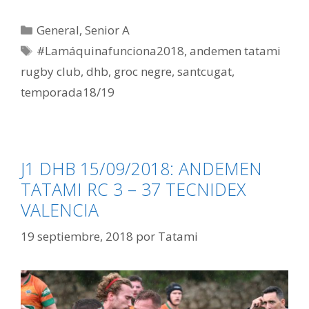
General
,
Senior A
#Lamáquinafunciona2018
,
andemen tatami
rugby club
,
dhb
,
groc negre
,
santcugat
,
temporada18/19
J1 DHB 15/09/2018: ANDEMEN
TATAMI RC 3 – 37 TECNIDEX
VALENCIA
19 septiembre, 2018
por
Tatami