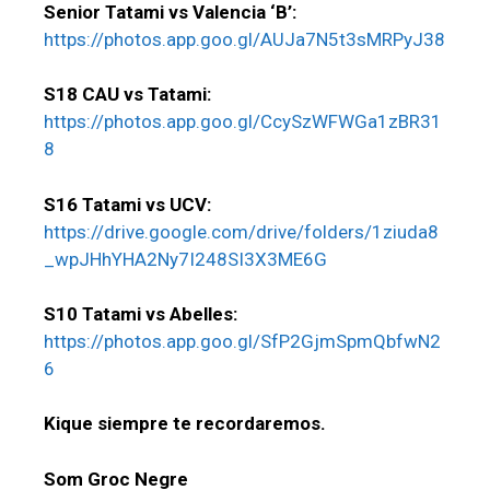
Senior Tatami vs Valencia ‘B’:
https://photos.app.goo.gl/AUJa7N5t3sMRPyJ38
S18 CAU vs Tatami:
https://photos.app.goo.gl/CcySzWFWGa1zBR31
8
S16 Tatami vs UCV:
https://drive.google.com/drive/folders/1ziuda8
_wpJHhYHA2Ny7I248SI3X3ME6G
S10 Tatami vs Abelles:
https://photos.app.goo.gl/SfP2GjmSpmQbfwN2
6
Kique siempre te recordaremos.
Som Groc Negre