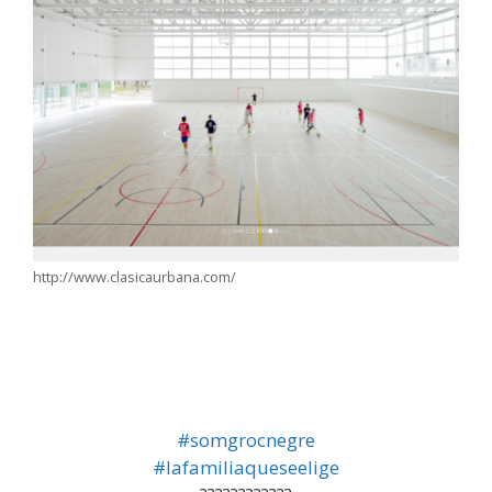
http://www.clasicaurbana.com/
#
somgrocnegre
#
lafamiliaqueseelige