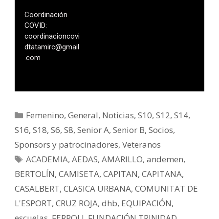
Coordinación
COVID:
coordinacioncovi
dtatamirc@gmail
.com
Femenino
,
General
,
Noticias
,
S10
,
S12
,
S14
,
S16
,
S18
,
S6
,
S8
,
Senior A
,
Senior B
,
Socios
,
Sponsors y patrocinadores
,
Veteranos
ACADEMIA
,
AEDAS
,
AMARILLO
,
andemen
,
BERTOLÍN
,
CAMISETA
,
CAPITAN
,
CAPITANA
,
CASALBERT
,
CLASICA URBANA
,
COMUNITAT DE
L'ESPORT
,
CRUZ ROJA
,
dhb
,
EQUIPACIÓN
,
escuelas
,
FERROLI
,
FUNDACIÓN TRINIDAD