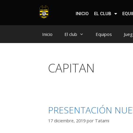
INICIO
EL CLUB
EQU
Inicio
El club
Equipos
Jueg
CAPITAN
PRESENTACIÓN NUEV
17 diciembre, 2019
por
Tatami