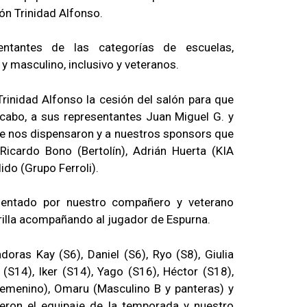
ón Trinidad Alfonso.
sentantes de las categorías de escuelas,
y masculino, inclusivo y veteranos.
rinidad Alfonso la cesión del salón para que
a cabo, a sus representantes Juan Miguel G. y
que nos dispensaron y a nuestros sponsors que
 Ricardo Bono (Bertolín), Adrián Huerta (KIA
do (Grupo Ferroli).
esentado por nuestro compañero y veterano
illa acompañando al jugador de Espurna.
oras Kay (S6), Daniel (S6), Ryo (S8), Giulia
 (S14), Iker (S14), Yago (S16), Héctor (S18),
(Femenino), Omaru (Masculino B y panteras) y
ieron el equipaje de la temporada y nuestro