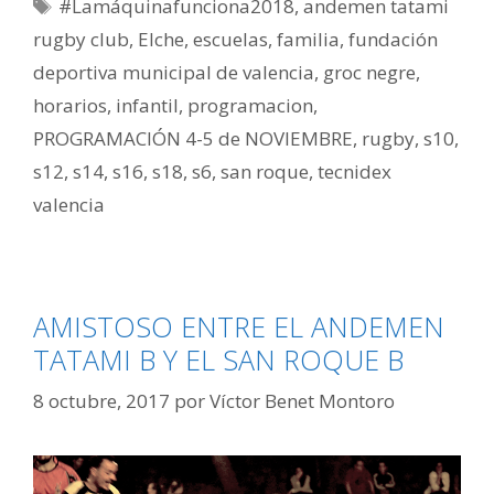
#Lamáquinafunciona2018
,
andemen tatami
rugby club
,
Elche
,
escuelas
,
familia
,
fundación
deportiva municipal de valencia
,
groc negre
,
horarios
,
infantil
,
programacion
,
PROGRAMACIÓN 4-5 de NOVIEMBRE
,
rugby
,
s10
,
s12
,
s14
,
s16
,
s18
,
s6
,
san roque
,
tecnidex
valencia
AMISTOSO ENTRE EL ANDEMEN
TATAMI B Y EL SAN ROQUE B
8 octubre, 2017
por
Víctor Benet Montoro