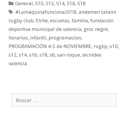
General
,
S10
,
S12
,
S14
,
S16
,
S18
#Lamáquinafunciona2018
,
andemen tatami
rugby club
,
Elche
,
escuelas
,
familia
,
fundación
deportiva municipal de valencia
,
groc negre
,
horarios
,
infantil
,
programacion
,
PROGRAMACIÓN 4-5 de NOVIEMBRE
,
rugby
,
s10
,
s12
,
s14
,
s16
,
s18
,
s6
,
san roque
,
tecnidex
valencia