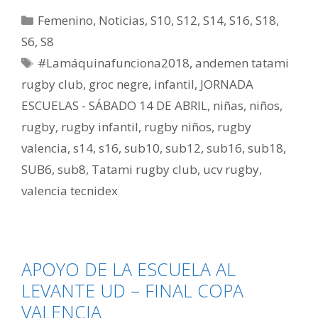
Femenino
,
Noticias
,
S10
,
S12
,
S14
,
S16
,
S18
,
S6
,
S8
#Lamáquinafunciona2018
,
andemen tatami
rugby club
,
groc negre
,
infantil
,
JORNADA
ESCUELAS - SÁBADO 14 DE ABRIL
,
niñas
,
niños
,
rugby
,
rugby infantil
,
rugby niños
,
rugby
valencia
,
s14
,
s16
,
sub10
,
sub12
,
sub16
,
sub18
,
SUB6
,
sub8
,
Tatami rugby club
,
ucv rugby
,
valencia tecnidex
APOYO DE LA ESCUELA AL
LEVANTE UD – FINAL COPA
VALENCIA