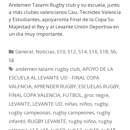
Andemen Tatami Rugby club y su escuela, junto
a más clubes valencianos Cau, Tecnidex Valencia
y Estudiantes, apoyaronla Final de la Copa Su
Majestad el Rey y al Levante Unión Deportiva en
un dia muy importante.
General
,
Noticias
,
S10
,
S12
,
S14
,
S16
,
S18
,
S6
,
S8
andemen tatami rugby club
,
APOYO DE LA
ESCUELA AL LEVANTE UD - FINAL COPA
VALENCIA
,
APRENDER RUGBY
,
ESCUELAS RUGBY
,
FINAL COPA VALENCIA
,
FUTBOL
,
groc negre
,
LEVANTE
,
LEVANTE UD
,
niñas
,
niños
,
rugby
,
rugby campeonas
,
rugby campeones
,
rugby
infantil
,
RUGBY LEVANTE
,
rugby niños
,
rugby
valencia
,
s14
,
s16
,
sub10
,
sub12
,
sub16
,
sub18
,