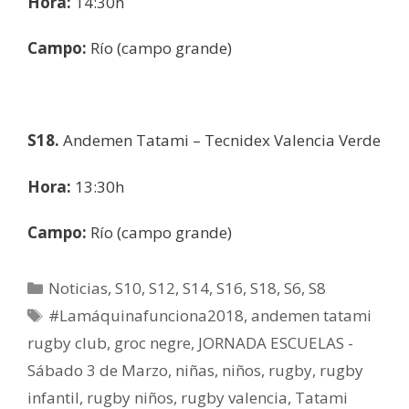
Hora:
14:30h
Campo:
Río (campo grande)
S18.
Andemen Tatami – Tecnidex Valencia Verde
Hora:
13:30h
Campo:
Río (campo grande)
Noticias
,
S10
,
S12
,
S14
,
S16
,
S18
,
S6
,
S8
#Lamáquinafunciona2018
,
andemen tatami
rugby club
,
groc negre
,
JORNADA ESCUELAS -
Sábado 3 de Marzo
,
niñas
,
niños
,
rugby
,
rugby
infantil
,
rugby niños
,
rugby valencia
,
Tatami