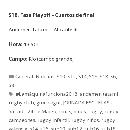
S18. Fase Playoff – Cuartos de final
Andemen Tatami – Alicante RC
Hora:
13:50h
Campo:
Río (campo grande)
General
,
Noticias
,
S10
,
S12
,
S14
,
S16
,
S18
,
S6
,
S8
#Lamáquinafunciona2018
,
andemen tatami
rugby club
,
groc negre
,
JORNADA ESCUELAS -
Sábado 24 de Marzo
,
niñas
,
niños
,
rugby
,
rugby
campeones
,
rugby infantil
,
rugby niños
,
rugby
valencia
,
s14
,
s16
,
sub10
,
sub12
,
sub16
,
sub18
,