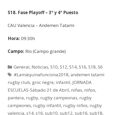
S18. Fase Playoff – 3º y 4º Puesto
CAU Valencia – Andemen Tatami
Hora:
09:30h
Campo:
Río (Campo grande)
General
,
Noticias
,
S10
,
S12
,
S14
,
S16
,
S18
,
S6
#Lamáquinafunciona2018
,
andemen tatami
rugby club
,
groc negre
,
infantil
,
JORNADA
ESCUELAS-Sábado 21 de Abril
,
niñas
,
niños
,
pantera
,
rugby
,
rugby campeonas
,
rugby
campeones
,
rugby infantil
,
rugby niños
,
rugby
valencia
,
s14
,
s16
,
sub10
,
sub12
,
sub16
,
sub18
,