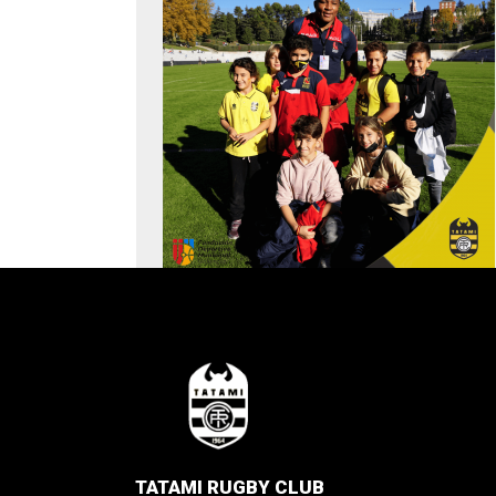
LA FUNDACIÓN TRINIDAD ALFONSO
apoya al RUGBY TURIA para la
temporada 2022-23
LA FUNDACIÓN TRINIDAD ALFONSO
apoya al RUGBY TURIA para la temporad
2022-23 La Fundación Trinidad Alfonso
hizo pública el pasado
Leer más »
Tatami al Central con los Leones XV
Tatami en el Central con los Leones XV El
pasado domingo, la selección de XV de lo
leones disputaba un
Leer más »
TATAMI RUGBY CLUB